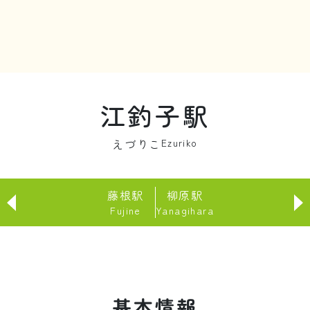
江釣子駅
えづりこ
Ezuriko
藤根駅
柳原駅
Fujine
Yanagihara
基本情報