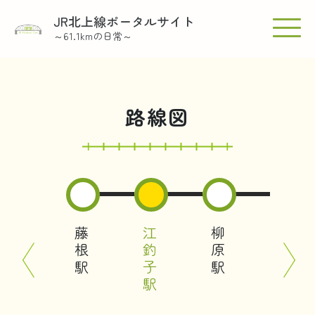
Skip
JR北上線ポータルサイト
to
～61.1kmの日常～
the
content
路線図
立川目駅
藤根駅
江釣子駅
柳原駅
北上駅