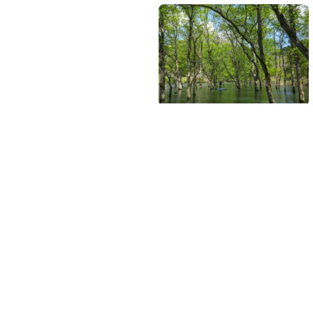
四季毎に全く異なる
春は一面に水が張られた水田
稲、秋は金色に色づいた稲穂
ぼの景色だけでも、四季でこ
え、水位が季節により10メー
葉、秋に実る葡萄、豪雪地帯
っきりとした地域を通る路線