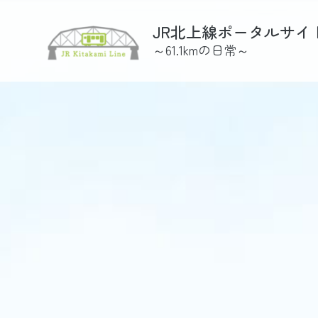
Skip
to
JR北上線ポータルサイ
the
～61.1kmの日常～
content