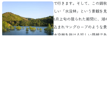
で行きます。そして、この錦秋
しい「水没林」という景観を見
6月上旬の限られた期間に、湖
込まれマングローブのような景
水没林を抜ける珍しい路線であ
あります！
景色
春
、夏は風になびく緑に成長した
、冬は銀世界。沿線にある田ん
れだけ変わります。それに加
トル以上変動する湖、一面の紅
秋
の想像を超えた積雪。四季がは
のため、季節が異なると同じ場