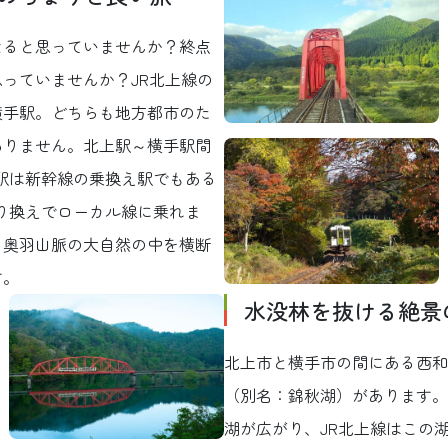
なると思っていませんか？終点
っていませんか？JR北上線の
横手駅。どちらも地方都市のた
ありません。北上駅～横手駅間
上駅は新幹線の乗換え駅でもある
り換えでローカル線に乗れま
、奥羽山脈の大自然の中を横断
す。
水没林を抜ける絶景
北上市と横手市の間にある西和
（別名：錦秋湖）があります。
湖が広がり、JR北上線はこの